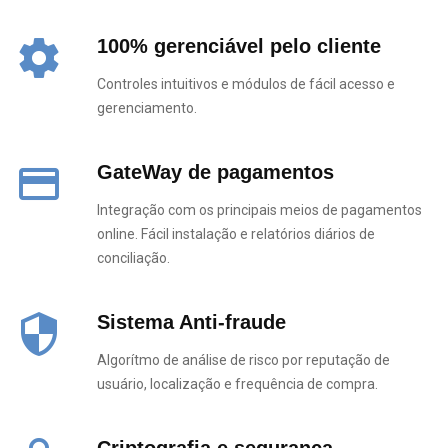
settings
100% gerenciável pelo cliente
Controles intuitivos e módulos de fácil acesso e
gerenciamento.
payment
GateWay de pagamentos
Integração com os principais meios de pagamentos
online. Fácil instalação e relatórios diários de
conciliação.
security
Sistema Anti-fraude
Algorítmo de análise de risco por reputação de
usuário, localização e frequência de compra.
Criptografia e segurança